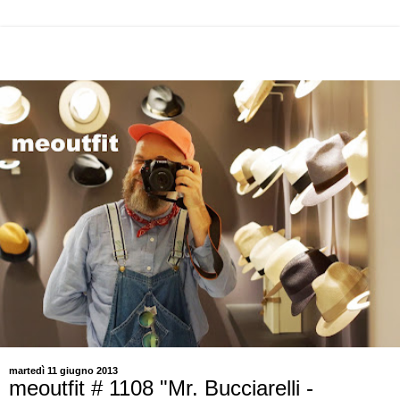
martedì 11 giugno 2013
meoutfit # 1108 "Mr. Bucciarelli -