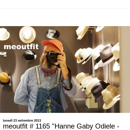
lunedì 23 settembre 2013
meoutfit # 1165 "Hanne Gaby Odiele -