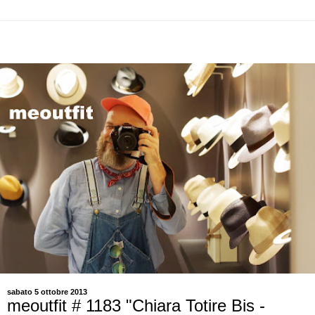
sabato 5 ottobre 2013
meoutfit # 1183 "Chiara Totire Bis -