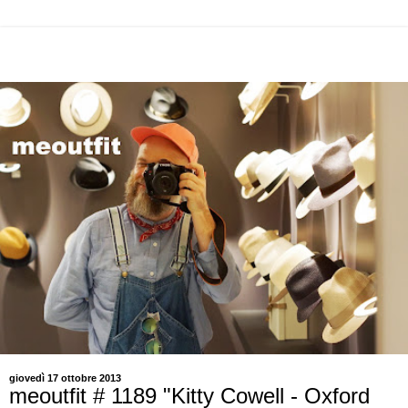
giovedì 17 ottobre 2013
meoutfit # 1189 "Kitty Cowell - Oxford