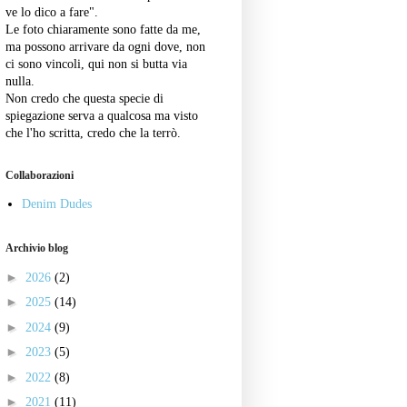
ve lo dico a fare".
Le foto chiaramente sono fatte da me,
ma possono arrivare da ogni dove, non
ci sono vincoli, qui non si butta via
nulla.
Non credo che questa specie di
spiegazione serva a qualcosa ma visto
che l'ho scritta, credo che la terrò.
Collaborazioni
Denim Dudes
Archivio blog
►
2026
(2)
►
2025
(14)
►
2024
(9)
►
2023
(5)
►
2022
(8)
►
2021
(11)