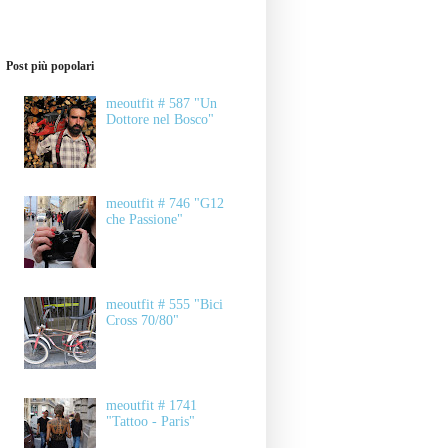
Post più popolari
meoutfit # 587 "Un
Dottore nel Bosco"
meoutfit # 746 "G12
che Passione"
meoutfit # 555 "Bici
Cross 70/80"
meoutfit # 1741
"Tattoo - Paris"