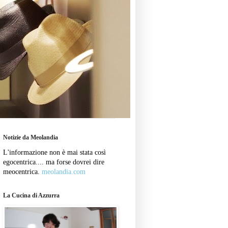
Notizie da Meolandia
L'informazione non è mai stata così
egocentrica.... ma forse dovrei dire
meocentrica.
meolandia.com
La Cucina di Azzurra