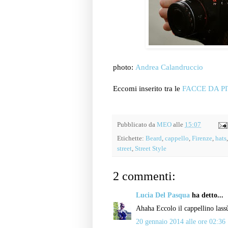
photo:
Andrea Calandruccio
Eccomi inserito tra le
FACCE DA PI
Pubblicato da
MEO
alle
15:07
Etichette:
Beard
,
cappello
,
Firenze
,
hats
street
,
Street Style
2 commenti:
Lucia Del Pasqua
ha detto...
Ahaha Eccolo il cappellino lassù
20 gennaio 2014 alle ore 02:36