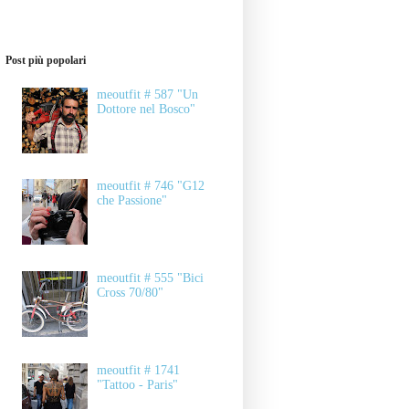
Post più popolari
meoutfit # 587 "Un
Dottore nel Bosco"
meoutfit # 746 "G12
che Passione"
meoutfit # 555 "Bici
Cross 70/80"
meoutfit # 1741
"Tattoo - Paris"