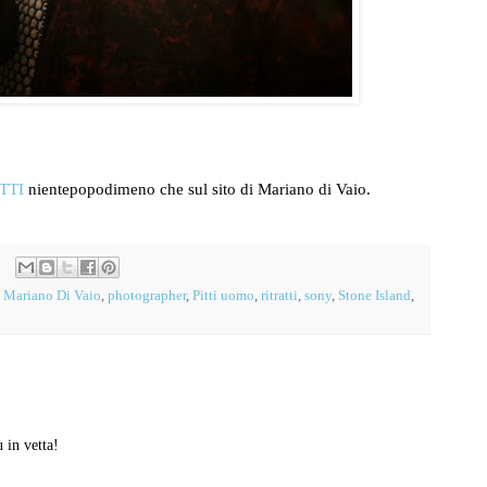
TTI
nientepopodimeno che sul sito di Mariano di Vaio.
,
Mariano Di Vaio
,
photographer
,
Pitti uomo
,
ritratti
,
sony
,
Stone Island
,
 in vetta!