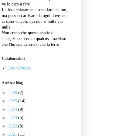
ve lo dico a fare".
Le foto chiaramente sono fatte da me,
ma possono arrivare da ogni dove, non
ci sono vincoli, qui non si butta via
nulla.
Non credo che questa specie di
spiegazione serva a qualcosa ma visto
che l'ho scritta, credo che la terrò.
Collaborazioni
Denim Dudes
Archivio blog
►
2026
(2)
►
2025
(14)
►
2024
(9)
►
2023
(5)
►
2022
(8)
►
2021
(11)