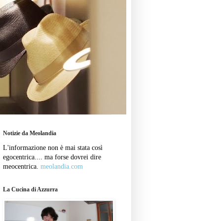
Notizie da Meolandia
L'informazione non è mai stata così
egocentrica.... ma forse dovrei dire
meocentrica.
meolandia.com
La Cucina di Azzurra