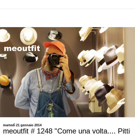
martedì 21 gennaio 2014
meoutfit # 1248 "Come una volta.... Pitti