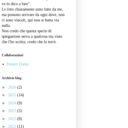
ve lo dico a fare".
Le foto chiaramente sono fatte da me,
ma possono arrivare da ogni dove, non
ci sono vincoli, qui non si butta via
nulla.
Non credo che questa specie di
spiegazione serva a qualcosa ma visto
che l'ho scritta, credo che la terrò.
Collaborazioni
Denim Dudes
Archivio blog
►
2026
(2)
►
2025
(14)
►
2024
(9)
►
2023
(5)
►
2022
(8)
►
2021
(11)