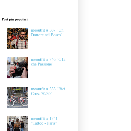
Post più popolari
meoutfit # 587 "Un
Dottore nel Bosco"
meoutfit # 746 "G12
che Passione"
meoutfit # 555 "Bici
Cross 70/80"
meoutfit # 1741
"Tattoo - Paris"