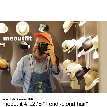
mercoledì 12 marzo 2014
meoutfit # 1275 "Fendi-blond hair"