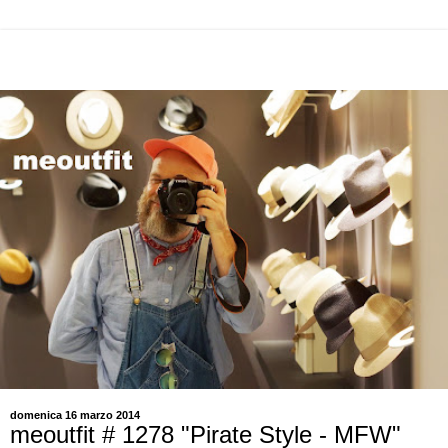
domenica 16 marzo 2014
meoutfit # 1278 "Pirate Style - MFW"