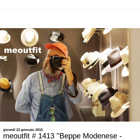
giovedì 22 gennaio 2015
meoutfit # 1413 "Beppe Modenese -