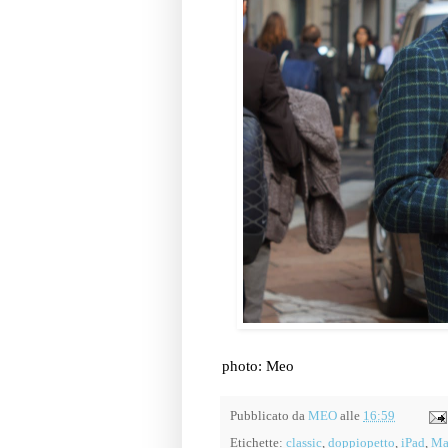
photo: Meo
Pubblicato da
MEO
alle
16:59
Etichette:
classic
,
doppiopetto
,
iPad
,
Mad