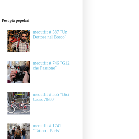
Post più popolari
meoutfit # 587 "Un
Dottore nel Bosco"
meoutfit # 746 "G12
che Passione"
meoutfit # 555 "Bici
Cross 70/80"
meoutfit # 1741
"Tattoo - Paris"