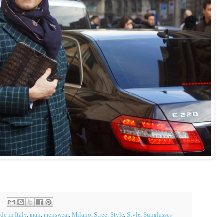
e in Italy
,
man
,
menswear
,
Milano
,
Street Style
,
Style
,
Sunglasses