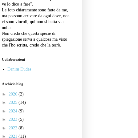
ve lo dico a fare".
Le foto chiaramente sono fatte da me,
ma possono arrivare da ogni dove, non
ci sono vincoli, qui non si butta via
nulla.
Non credo che questa specie di
spiegazione serva a qualcosa ma visto
che l'ho scritta, credo che la terrò.
Collaborazioni
Denim Dudes
Archivio blog
►
2026
(2)
►
2025
(14)
►
2024
(9)
►
2023
(5)
►
2022
(8)
►
2021
(11)