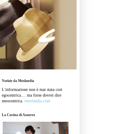
Notizie da Meolandia
L'informazione non è mai stata così
egocentrica.... ma forse dovrei dire
meocentrica.
meolandia.com
La Cucina di Azzurra