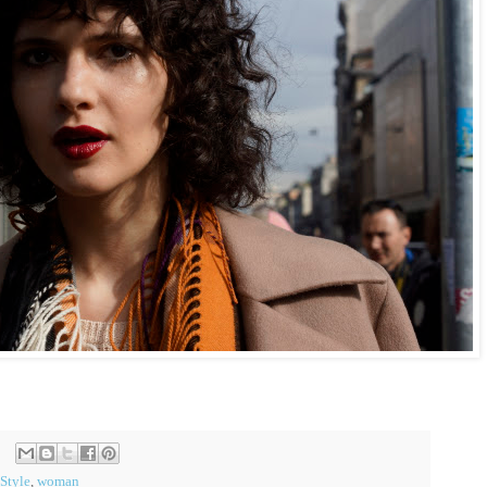
 Style
,
woman