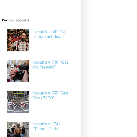
Post più popolari
meoutfit # 587 "Un
Dottore nel Bosco"
meoutfit # 746 "G12
che Passione"
meoutfit # 555 "Bici
Cross 70/80"
meoutfit # 1741
"Tattoo - Paris"