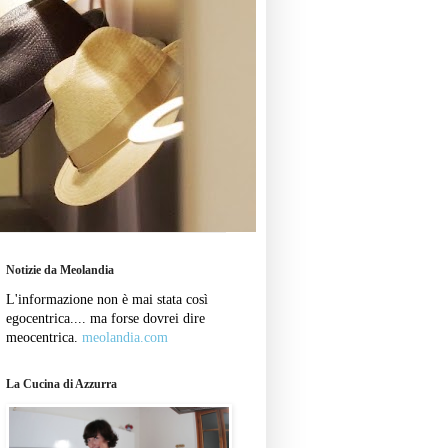
Notizie da Meolandia
L'informazione non è mai stata così
egocentrica.... ma forse dovrei dire
meocentrica.
meolandia.com
La Cucina di Azzurra