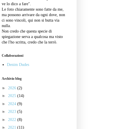
ve lo dico a fare".
Le foto chiaramente sono fatte da me,
ma possono arrivare da ogni dove, non
ci sono vincoli, qui non si butta via
nulla.
Non credo che questa specie di
spiegazione serva a qualcosa ma visto
che l'ho scritta, credo che la terrò.
Collaborazioni
Denim Dudes
Archivio blog
►
2026
(2)
►
2025
(14)
►
2024
(9)
►
2023
(5)
►
2022
(8)
►
2021
(11)