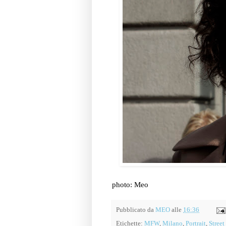
photo: Meo
Pubblicato da
MEO
alle
16:36
Etichette:
MFW
,
Milano
,
Portrait
,
Street