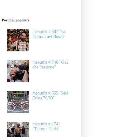
Post più popolari
meoutfit # 587 "Un
Dottore nel Bosco"
meoutfit # 746 "G12
che Passione"
meoutfit # 555 "Bici
Cross 70/80"
meoutfit # 1741
"Tattoo - Paris"