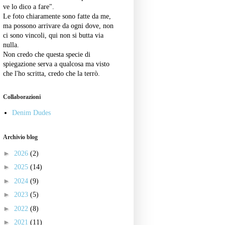
ve lo dico a fare".
Le foto chiaramente sono fatte da me,
ma possono arrivare da ogni dove, non
ci sono vincoli, qui non si butta via
nulla.
Non credo che questa specie di
spiegazione serva a qualcosa ma visto
che l'ho scritta, credo che la terrò.
Collaborazioni
Denim Dudes
Archivio blog
►
2026
(2)
►
2025
(14)
►
2024
(9)
►
2023
(5)
►
2022
(8)
►
2021
(11)