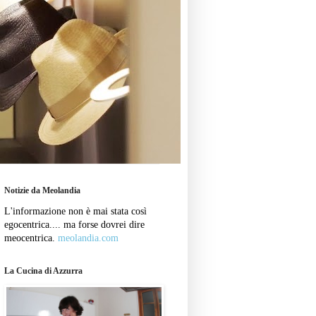
Notizie da Meolandia
L'informazione non è mai stata così
egocentrica.... ma forse dovrei dire
meocentrica.
meolandia.com
La Cucina di Azzurra