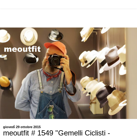
giovedì 29 ottobre 2015
meoutfit # 1549 "Gemelli Ciclisti -