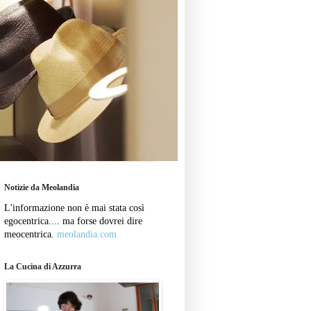
Notizie da Meolandia
L'informazione non è mai stata così
egocentrica.... ma forse dovrei dire
meocentrica.
meolandia.com
La Cucina di Azzurra