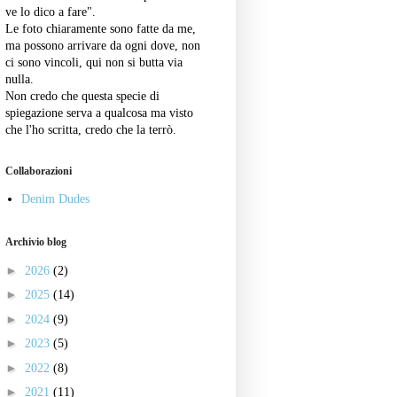
ve lo dico a fare".
Le foto chiaramente sono fatte da me,
ma possono arrivare da ogni dove, non
ci sono vincoli, qui non si butta via
nulla.
Non credo che questa specie di
spiegazione serva a qualcosa ma visto
che l'ho scritta, credo che la terrò.
Collaborazioni
Denim Dudes
Archivio blog
►
2026
(2)
►
2025
(14)
►
2024
(9)
►
2023
(5)
►
2022
(8)
►
2021
(11)