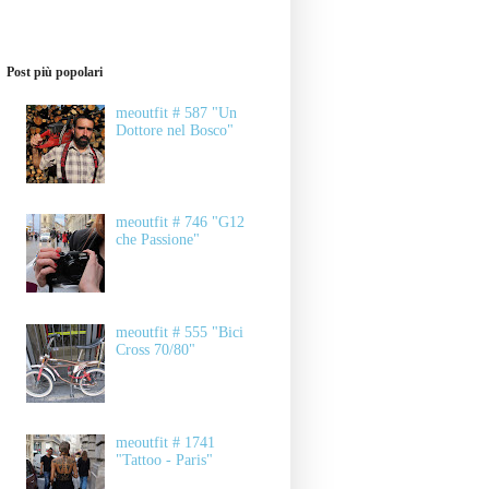
Post più popolari
meoutfit # 587 "Un
Dottore nel Bosco"
meoutfit # 746 "G12
che Passione"
meoutfit # 555 "Bici
Cross 70/80"
meoutfit # 1741
"Tattoo - Paris"