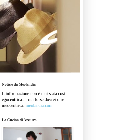
Notizie da Meolandia
L'informazione non è mai stata così
egocentrica.... ma forse dovrei dire
meocentrica.
meolandia.com
La Cucina di Azzurra