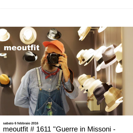
sabato 6 febbraio 2016
meoutfit # 1611 "Guerre in Missoni -