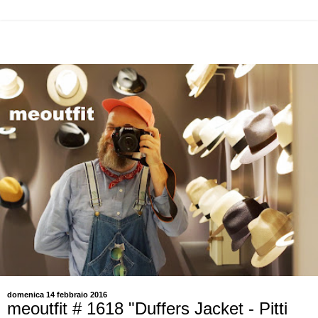
domenica 14 febbraio 2016
meoutfit # 1618 "Duffers Jacket - Pitti