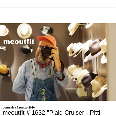
domenica 6 marzo 2016
meoutfit # 1632 "Plaid Cruiser - Pitti