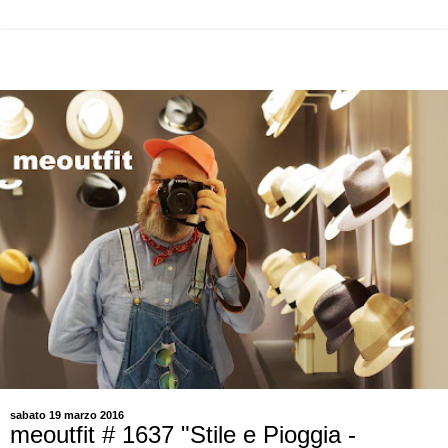
sabato 19 marzo 2016
meoutfit # 1637 "Stile e Pioggia -