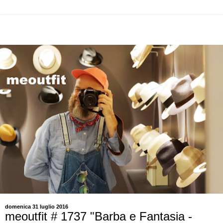
domenica 31 luglio 2016
meoutfit # 1737 "Barba e Fantasia -