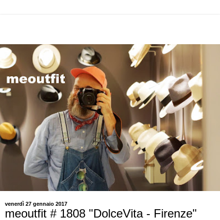
venerdì 27 gennaio 2017
meoutfit # 1808 "DolceVita - Firenze"