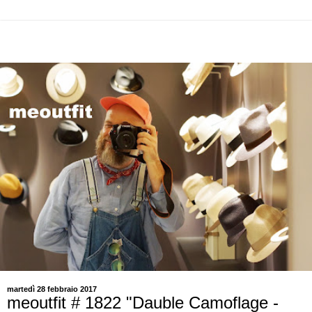
martedì 28 febbraio 2017
meoutfit # 1822 "Dauble Camoflage -