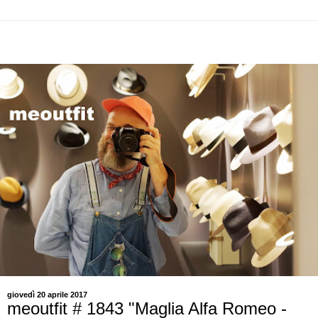
giovedì 20 aprile 2017
meoutfit # 1843 "Maglia Alfa Romeo -