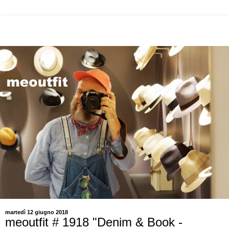
martedì 12 giugno 2018
meoutfit # 1918 "Denim & Book -