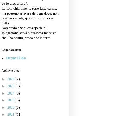
ve lo dico a fare".
Le foto chiaramente sono fatte da me,
ma possono arrivare da ogni dove, non
ci sono vincoli, qui non si butta via
nulla.
Non credo che questa specie di
spiegazione serva a qualcosa ma visto
che l'ho scritta, credo che la terrò.
Collaborazioni
Denim Dudes
Archivio blog
►
2026
(2)
►
2025
(14)
►
2024
(9)
►
2023
(5)
►
2022
(8)
►
2021
(11)