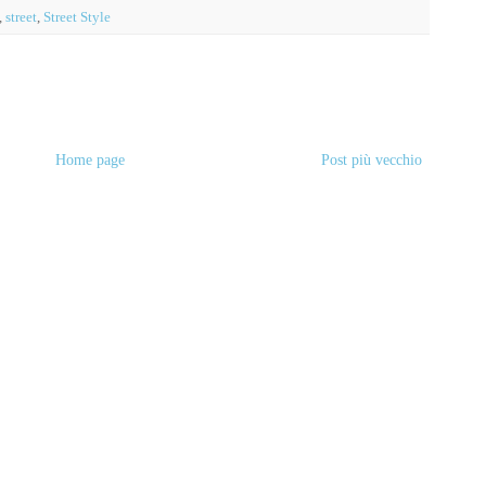
,
street
,
Street Style
Home page
Post più vecchio