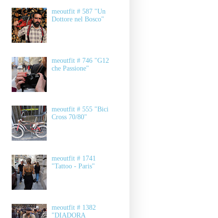
meoutfit # 587 "Un
Dottore nel Bosco"
meoutfit # 746 "G12
che Passione"
meoutfit # 555 "Bici
Cross 70/80"
meoutfit # 1741
"Tattoo - Paris"
meoutfit # 1382
"DIADORA