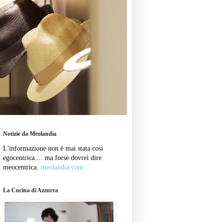
Notizie da Meolandia
L'informazione non è mai stata così
egocentrica.... ma forse dovrei dire
meocentrica.
meolandia.com
La Cucina di Azzurra