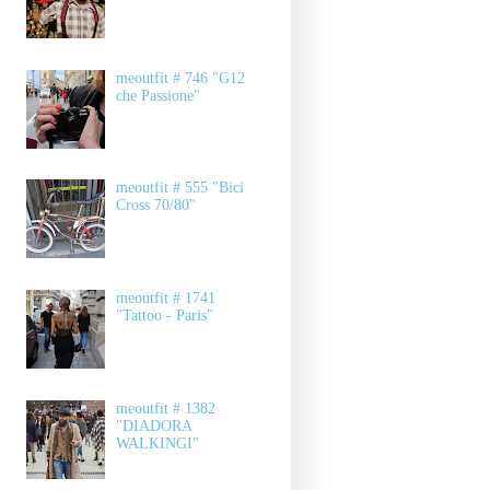
meoutfit # 746 "G12
che Passione"
meoutfit # 555 "Bici
Cross 70/80"
meoutfit # 1741
"Tattoo - Paris"
meoutfit # 1382
"DIADORA
WALKINGI"