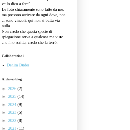
ve lo dico a fare".
Le foto chiaramente sono fatte da me,
ma possono arrivare da ogni dove, non
ci sono vincoli, qui non si butta via
nulla.
Non credo che questa specie di
spiegazione serva a qualcosa ma visto
che l'ho scritta, credo che la terrò.
Collaborazioni
Denim Dudes
Archivio blog
►
2026
(2)
►
2025
(14)
►
2024
(9)
►
2023
(5)
►
2022
(8)
►
2021
(11)