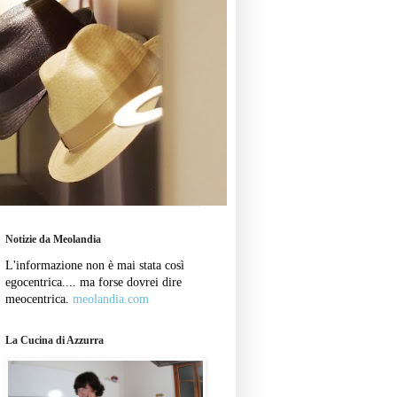
Notizie da Meolandia
L'informazione non è mai stata così
egocentrica.... ma forse dovrei dire
meocentrica.
meolandia.com
La Cucina di Azzurra