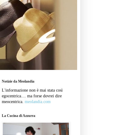
Notizie da Meolandia
L'informazione non è mai stata così
egocentrica.... ma forse dovrei dire
meocentrica.
meolandia.com
La Cucina di Azzurra