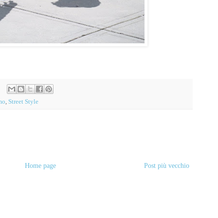
mo
,
Street Style
Home page
Post più vecchio