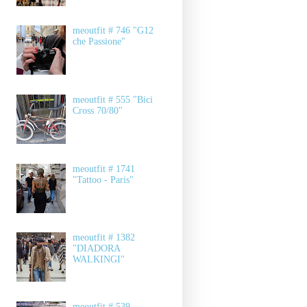
meoutfit # 746 "G12
che Passione"
meoutfit # 555 "Bici
Cross 70/80"
meoutfit # 1741
"Tattoo - Paris"
meoutfit # 1382
"DIADORA
WALKINGI"
meoutfit # 539