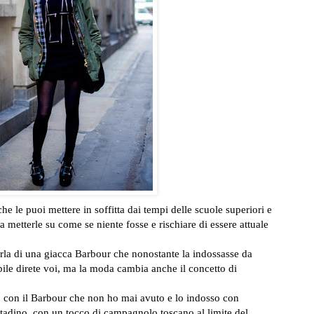
 che le puoi mettere in soffitta dai tempi delle scuole superiori e
a metterle su come se niente fosse e rischiare di essere attuale
la di una giacca Barbour che nonostante la indossasse da
bile direte voi, ma la moda cambia anche il concetto di
vo con il Barbour che non ho mai avuto e lo indosso con
ttadino, con un tocco di campagnolo toscano al limite del