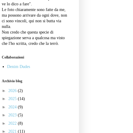
ve lo dico a fare".
Le foto chiaramente sono fatte da me,
ma possono arrivare da ogni dove, non
ci sono vincoli, qui non si butta via
nulla.
Non credo che questa specie di
spiegazione serva a qualcosa ma visto
che l'ho scritta, credo che la terrò.
Collaborazioni
Denim Dudes
Archivio blog
►
2026
(2)
►
2025
(14)
►
2024
(9)
►
2023
(5)
►
2022
(8)
►
2021
(11)