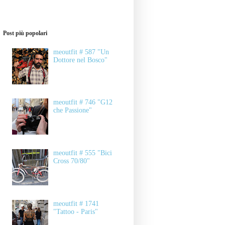
Post più popolari
meoutfit # 587 "Un
Dottore nel Bosco"
meoutfit # 746 "G12
che Passione"
meoutfit # 555 "Bici
Cross 70/80"
meoutfit # 1741
"Tattoo - Paris"