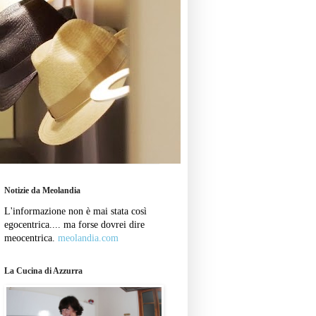
Notizie da Meolandia
L'informazione non è mai stata così
egocentrica.... ma forse dovrei dire
meocentrica.
meolandia.com
La Cucina di Azzurra