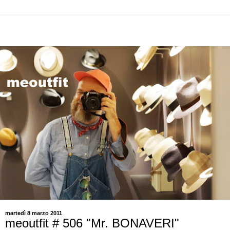
martedì 8 marzo 2011
meoutfit # 506 "Mr. BONAVERI"