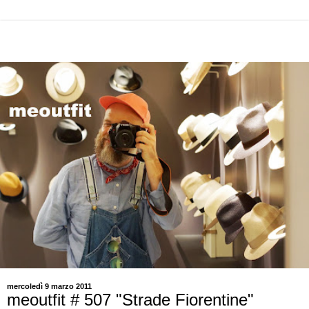
mercoledì 9 marzo 2011
meoutfit # 507 "Strade Fiorentine"