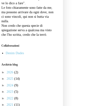
ve lo dico a fare".
Le foto chiaramente sono fatte da me,
ma possono arrivare da ogni dove, non
ci sono vincoli, qui non si butta via
nulla.
Non credo che questa specie di
spiegazione serva a qualcosa ma visto
che l'ho scritta, credo che la terrò.
Collaborazioni
Denim Dudes
Archivio blog
►
2026
(2)
►
2025
(14)
►
2024
(9)
►
2023
(5)
►
2022
(8)
►
2021
(11)