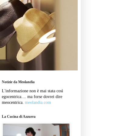
Notizie da Meolandia
L'informazione non è mai stata così
egocentrica.... ma forse dovrei dire
meocentrica.
meolandia.com
La Cucina di Azzurra