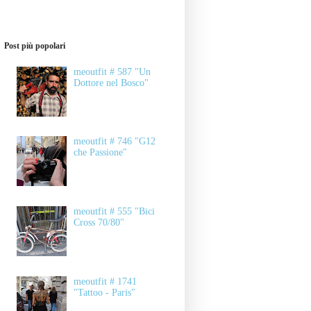
Post più popolari
meoutfit # 587 "Un
Dottore nel Bosco"
meoutfit # 746 "G12
che Passione"
meoutfit # 555 "Bici
Cross 70/80"
meoutfit # 1741
"Tattoo - Paris"