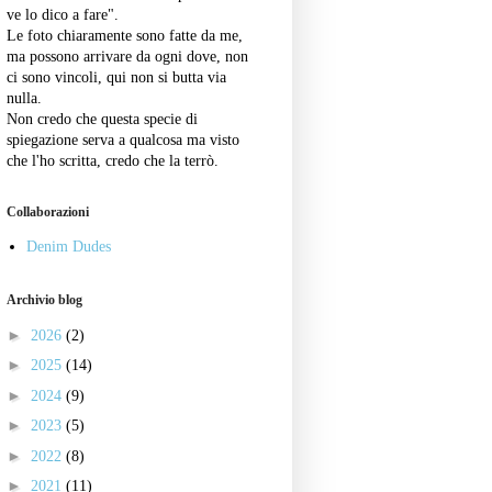
ve lo dico a fare".
Le foto chiaramente sono fatte da me,
ma possono arrivare da ogni dove, non
ci sono vincoli, qui non si butta via
nulla.
Non credo che questa specie di
spiegazione serva a qualcosa ma visto
che l'ho scritta, credo che la terrò.
Collaborazioni
Denim Dudes
Archivio blog
►
2026
(2)
►
2025
(14)
►
2024
(9)
►
2023
(5)
►
2022
(8)
►
2021
(11)