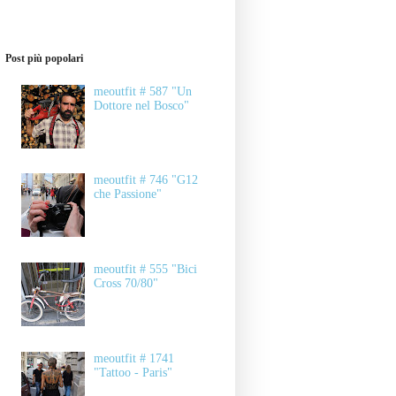
Post più popolari
meoutfit # 587 "Un
Dottore nel Bosco"
meoutfit # 746 "G12
che Passione"
meoutfit # 555 "Bici
Cross 70/80"
meoutfit # 1741
"Tattoo - Paris"