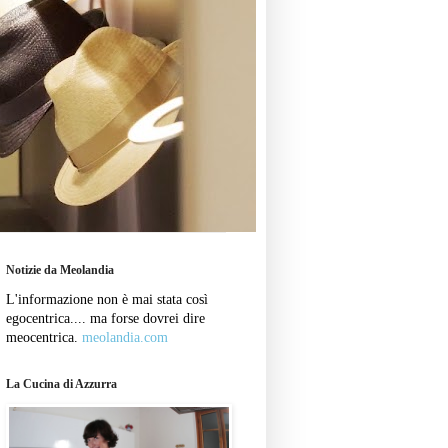
Notizie da Meolandia
L'informazione non è mai stata così
egocentrica.... ma forse dovrei dire
meocentrica.
meolandia.com
La Cucina di Azzurra