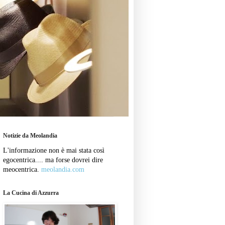
Notizie da Meolandia
L'informazione non è mai stata così
egocentrica.... ma forse dovrei dire
meocentrica.
meolandia.com
La Cucina di Azzurra