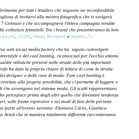
erimento per tutti i retailers che seguono un inconfondibile
ogliosa di invitarvi alla mostra fotografica che si svolgerà
il 17 Gennaio e che accompagnerà l'intera campagna vendite
 collezioni femminili. Tra i brand che presenteranno la loro
i picche
,
GCDS
,
Odeur
,
Reception
e
Sunday 21
.
ativa web social media factory che ha saputo coinvolgere
treetstyle e del cool hunting, riconosciuti per l'occhio attento
uardie stilistiche presenti nelle strade delle più importanti
rafo ha dato la propria chiave di lettura di come la strada
 dei designer e delle case di moda. Fare cool hunting è
orrelato alla propria sensibilità, che ci permette di leggere o
iali che avvengono nel sistema moda. Gli scatti rappresentano
 che percepisce prima degli altri quello che diventare tendenza
ri, sulle forme espressive e sui modi di fare delle persone
nno parte all'evento saranno: Eleonora Carisi, Gianluca
 Arioli che in maniera totalmente differente racconteranno