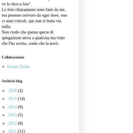
ve lo dico a fare".
Le foto chiaramente sono fatte da me,
ma possono arrivare da ogni dove, non
ci sono vincoli, qui non si butta via
nulla.
Non credo che questa specie di
spiegazione serva a qualcosa ma visto
che l'ho scritta, credo che la terrò.
Collaborazioni
Denim Dudes
Archivio blog
►
2026
(2)
►
2025
(14)
►
2024
(9)
►
2023
(5)
►
2022
(8)
►
2021
(11)