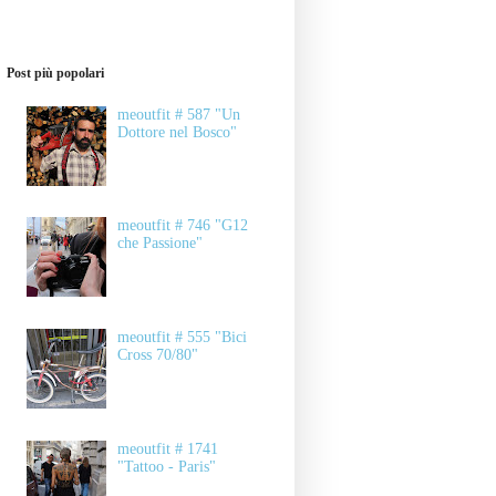
Post più popolari
meoutfit # 587 "Un
Dottore nel Bosco"
meoutfit # 746 "G12
che Passione"
meoutfit # 555 "Bici
Cross 70/80"
meoutfit # 1741
"Tattoo - Paris"