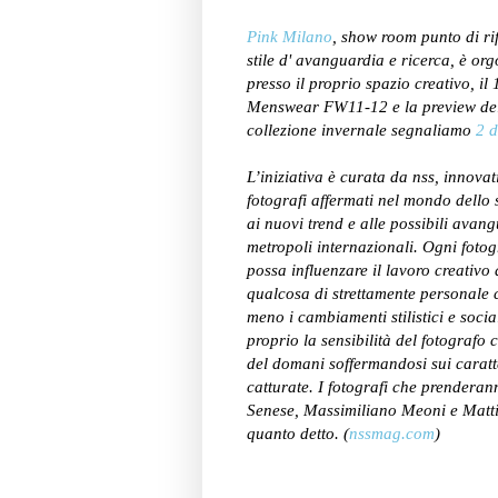
Pink Milano
, show room punto di rif
stile d' avanguardia e ricerca, è org
presso il proprio spazio creativo, 
Menswear FW11-12 e la preview delle
collezione invernale segnaliamo
2 d
L’iniziativa è curata da nss, innov
fotografi affermati nel mondo dello s
ai nuovi trend e alle possibili avang
metropoli internazionali. Ogni fotog
possa influenzare il lavoro creativo
qualcosa di strettamente personale c
meno i cambiamenti stilistici e soc
proprio la sensibilità del fotografo
del domani soffermandosi sui caratte
catturate. I fotografi che prendera
Senese, Massimiliano Meoni e Mattia
quanto detto. (
nssmag.com
)