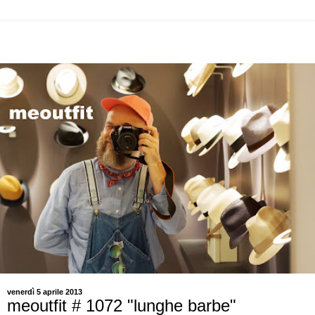
venerdì 5 aprile 2013
meoutfit # 1072 "lunghe barbe"