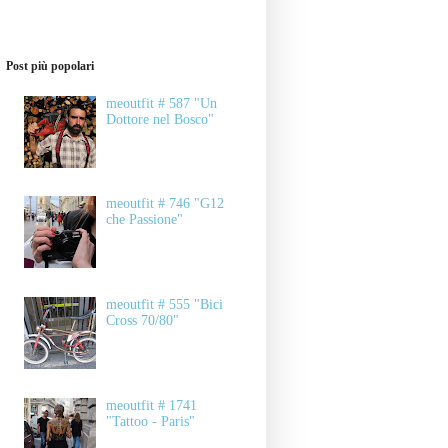
Post più popolari
meoutfit # 587 "Un
Dottore nel Bosco"
meoutfit # 746 "G12
che Passione"
meoutfit # 555 "Bici
Cross 70/80"
meoutfit # 1741
"Tattoo - Paris"