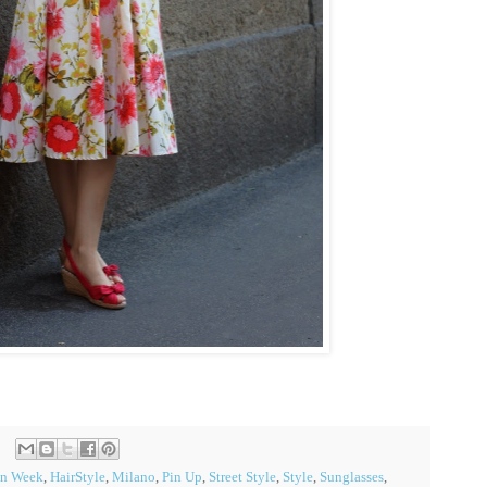
on Week
,
HairStyle
,
Milano
,
Pin Up
,
Street Style
,
Style
,
Sunglasses
,