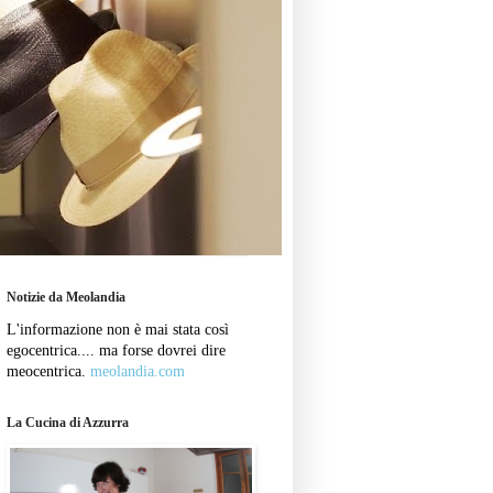
Notizie da Meolandia
L'informazione non è mai stata così
egocentrica.... ma forse dovrei dire
meocentrica.
meolandia.com
La Cucina di Azzurra