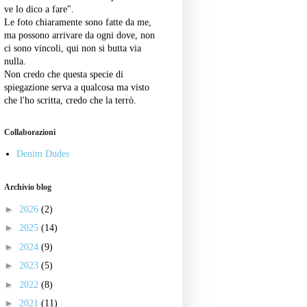
ve lo dico a fare".
Le foto chiaramente sono fatte da me,
ma possono arrivare da ogni dove, non
ci sono vincoli, qui non si butta via
nulla.
Non credo che questa specie di
spiegazione serva a qualcosa ma visto
che l'ho scritta, credo che la terrò.
Collaborazioni
Denim Dudes
Archivio blog
►
2026
(2)
►
2025
(14)
►
2024
(9)
►
2023
(5)
►
2022
(8)
►
2021
(11)