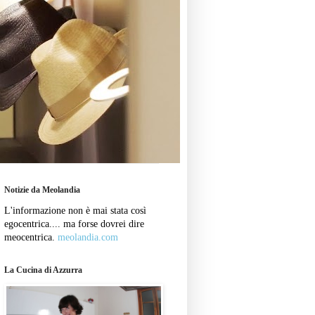
Notizie da Meolandia
L'informazione non è mai stata così
egocentrica.... ma forse dovrei dire
meocentrica.
meolandia.com
La Cucina di Azzurra