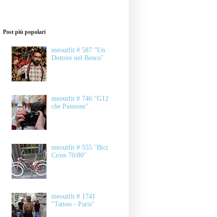
Post più popolari
meoutfit # 587 "Un
Dottore nel Bosco"
meoutfit # 746 "G12
che Passione"
meoutfit # 555 "Bici
Cross 70/80"
meoutfit # 1741
"Tattoo - Paris"