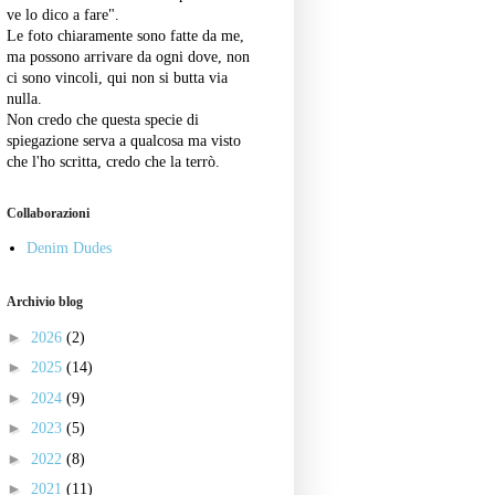
ve lo dico a fare".
Le foto chiaramente sono fatte da me,
ma possono arrivare da ogni dove, non
ci sono vincoli, qui non si butta via
nulla.
Non credo che questa specie di
spiegazione serva a qualcosa ma visto
che l'ho scritta, credo che la terrò.
Collaborazioni
Denim Dudes
Archivio blog
►
2026
(2)
►
2025
(14)
►
2024
(9)
►
2023
(5)
►
2022
(8)
►
2021
(11)