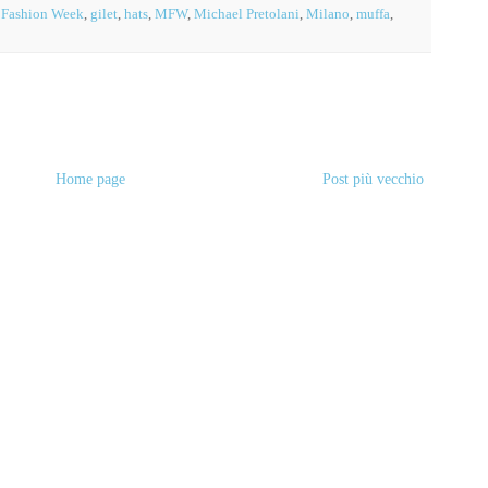
,
Fashion Week
,
gilet
,
hats
,
MFW
,
Michael Pretolani
,
Milano
,
muffa
,
Home page
Post più vecchio