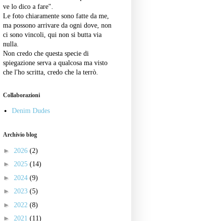
ve lo dico a fare".
Le foto chiaramente sono fatte da me,
ma possono arrivare da ogni dove, non
ci sono vincoli, qui non si butta via
nulla.
Non credo che questa specie di
spiegazione serva a qualcosa ma visto
che l'ho scritta, credo che la terrò.
Collaborazioni
Denim Dudes
Archivio blog
►
2026
(2)
►
2025
(14)
►
2024
(9)
►
2023
(5)
►
2022
(8)
►
2021
(11)