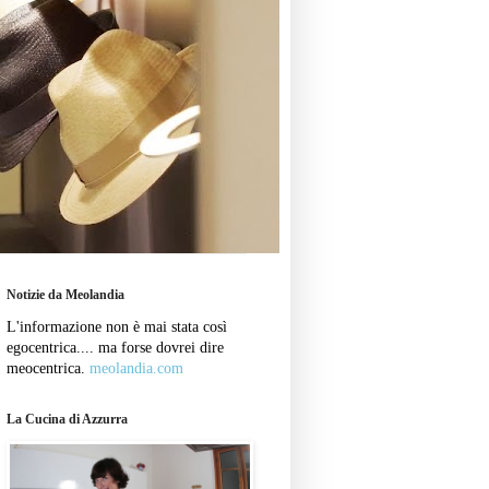
Notizie da Meolandia
L'informazione non è mai stata così
egocentrica.... ma forse dovrei dire
meocentrica.
meolandia.com
La Cucina di Azzurra