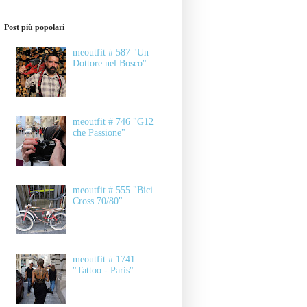
Post più popolari
meoutfit # 587 "Un
Dottore nel Bosco"
meoutfit # 746 "G12
che Passione"
meoutfit # 555 "Bici
Cross 70/80"
meoutfit # 1741
"Tattoo - Paris"