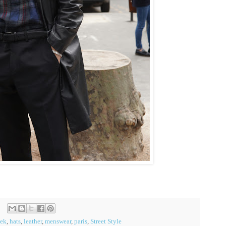
eek
,
hats
,
leather
,
menswear
,
paris
,
Street Style