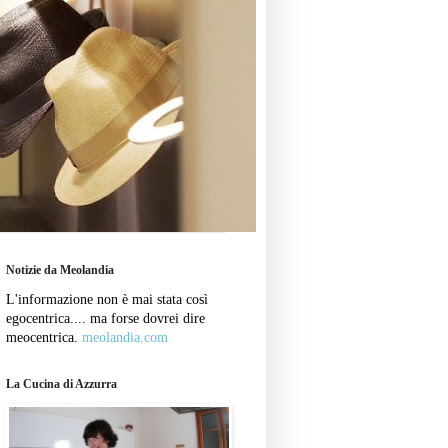
Notizie da Meolandia
L'informazione non è mai stata così
egocentrica.... ma forse dovrei dire
meocentrica.
meolandia.com
La Cucina di Azzurra