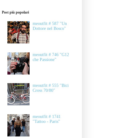
Post più popolari
meoutfit # 587 "Un
Dottore nel Bosco"
meoutfit # 746 "G12
che Passione"
meoutfit # 555 "Bici
Cross 70/80"
meoutfit # 1741
"Tattoo - Paris"