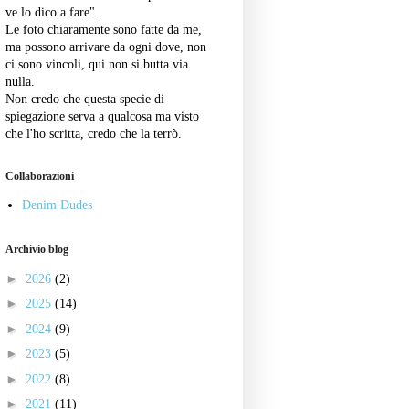
ve lo dico a fare".
Le foto chiaramente sono fatte da me,
ma possono arrivare da ogni dove, non
ci sono vincoli, qui non si butta via
nulla.
Non credo che questa specie di
spiegazione serva a qualcosa ma visto
che l'ho scritta, credo che la terrò.
Collaborazioni
Denim Dudes
Archivio blog
►
2026
(2)
►
2025
(14)
►
2024
(9)
►
2023
(5)
►
2022
(8)
►
2021
(11)