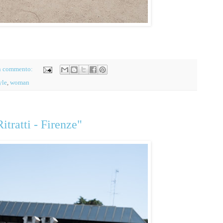
n commento:
yle
,
woman
itratti - Firenze"