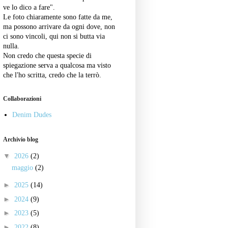
ve lo dico a fare".
Le foto chiaramente sono fatte da me,
ma possono arrivare da ogni dove, non
ci sono vincoli, qui non si butta via
nulla.
Non credo che questa specie di
spiegazione serva a qualcosa ma visto
che l'ho scritta, credo che la terrò.
Collaborazioni
Denim Dudes
Archivio blog
▼
2026
(2)
maggio
(2)
►
2025
(14)
►
2024
(9)
►
2023
(5)
►
2022
(8)