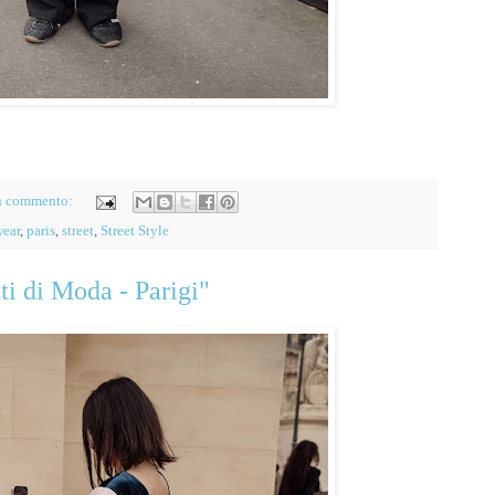
n commento:
ear
,
paris
,
street
,
Street Style
ti di Moda - Parigi"