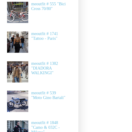
meoutfit # 555 "Bici
Cross 70/80"
meoutfit # 1741
"Tattoo - Paris"
meoutfit # 1382
"DIADORA
WALKINGI"
meoutfit # 539
"Moto Gino Bartali"
meoutfit # 1848
"Camo & 032C -