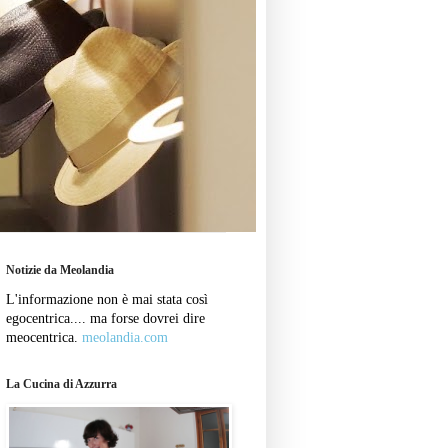
Notizie da Meolandia
L'informazione non è mai stata così
egocentrica.... ma forse dovrei dire
meocentrica.
meolandia.com
La Cucina di Azzurra