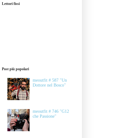
Lettori fissi
Post più popolari
meoutfit # 587 "Un
Dottore nel Bosco"
meoutfit # 746 "G12
che Passione"