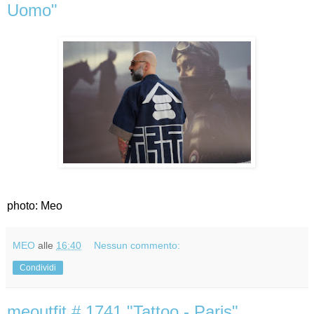
Uomo"
photo: Meo
MEO
alle
16:40
Nessun commento:
Condividi
meoutfit # 1741 "Tattoo - Paris"