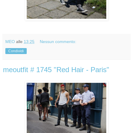
MEO
alle
13:25
Nessun commento:
Condividi
meoutfit # 1745 "Red Hair - Paris"