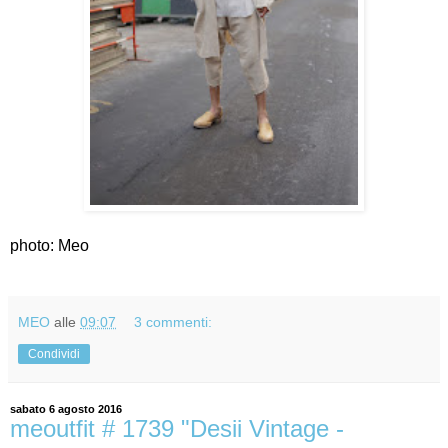
photo: Meo
MEO
alle
09:07
3 commenti:
Condividi
sabato 6 agosto 2016
meoutfit # 1739 "Desii Vintage -