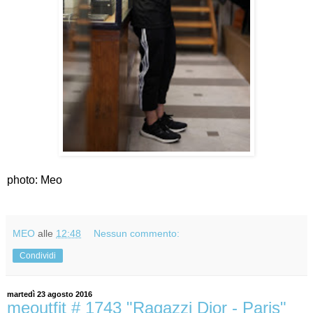
photo: Meo
MEO
alle
12:48
Nessun commento:
Condividi
martedì 23 agosto 2016
meoutfit # 1743 "Ragazzi Dior - Paris"