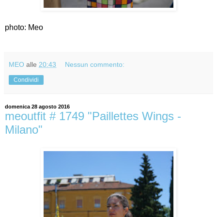
photo: Meo
MEO
alle
20:43
Nessun commento:
Condividi
domenica 28 agosto 2016
meoutfit # 1749 "Paillettes Wings -
Milano"