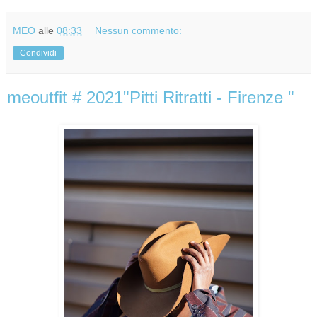
MEO
alle
08:33
Nessun commento:
Condividi
meoutfit # 2021"Pitti Ritratti - Firenze "