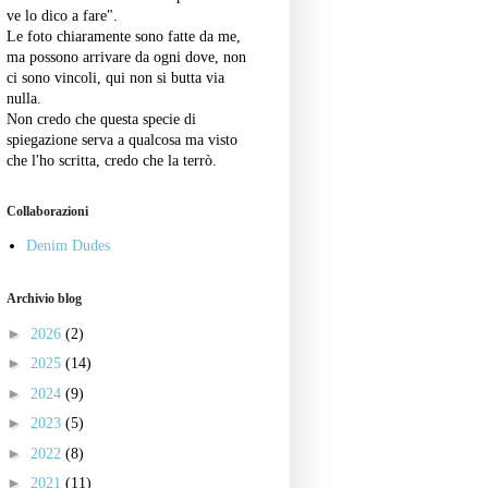
ve lo dico a fare".
Le foto chiaramente sono fatte da me,
ma possono arrivare da ogni dove, non
ci sono vincoli, qui non si butta via
nulla.
Non credo che questa specie di
spiegazione serva a qualcosa ma visto
che l'ho scritta, credo che la terrò.
Collaborazioni
Denim Dudes
Archivio blog
►
2026
(2)
►
2025
(14)
►
2024
(9)
►
2023
(5)
►
2022
(8)
►
2021
(11)