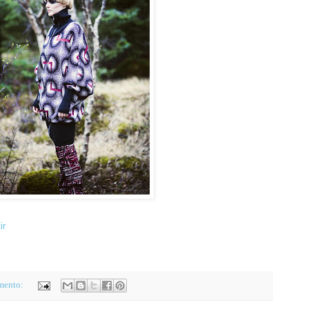
ir
mento: