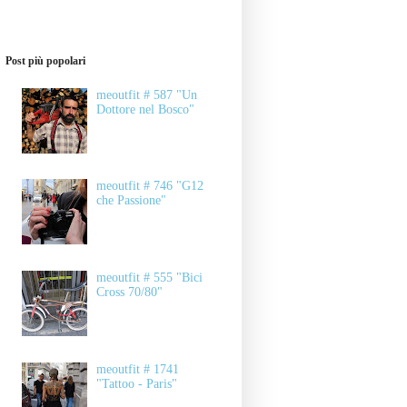
Post più popolari
meoutfit # 587 "Un
Dottore nel Bosco"
meoutfit # 746 "G12
che Passione"
meoutfit # 555 "Bici
Cross 70/80"
meoutfit # 1741
"Tattoo - Paris"