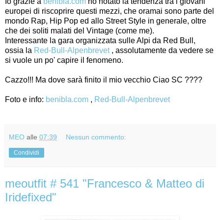
Io grazie a
benibla.com
ho notato la tendenza tra i giovani
europei di riscoprire questi mezzi, che oramai sono parte del
mondo Rap, Hip Pop ed allo Street Style in generale, oltre
che dei soliti malati del Vintage (come me).
Interessante la gara organizzata sulle Alpi da Red Bull,
ossia la
Red-Bull-Alpenbrevet
, assolutamente da vedere se
si vuole un po' capire il fenomeno.
Cazzo!!! Ma dove sarà finito il mio vecchio Ciao SC ????
Foto e info:
benibla.com
,
Red-Bull-Alpenbrevet
MEO
alle
07:39
Nessun commento:
Condividi
meoutfit # 541 "Francesco & Matteo di
Iridefixed"