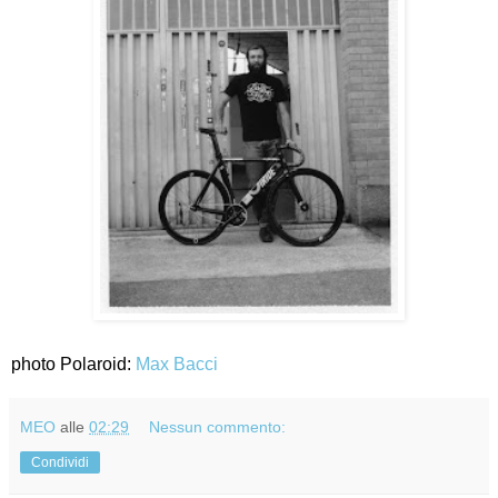
photo Polaroid:
Max Bacci
MEO
alle
02:29
Nessun commento:
Condividi