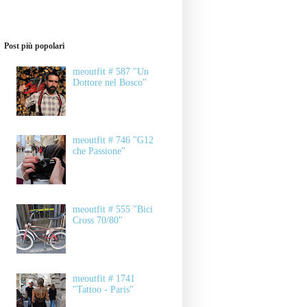
Post più popolari
meoutfit # 587 "Un
Dottore nel Bosco"
meoutfit # 746 "G12
che Passione"
meoutfit # 555 "Bici
Cross 70/80"
meoutfit # 1741
"Tattoo - Paris"