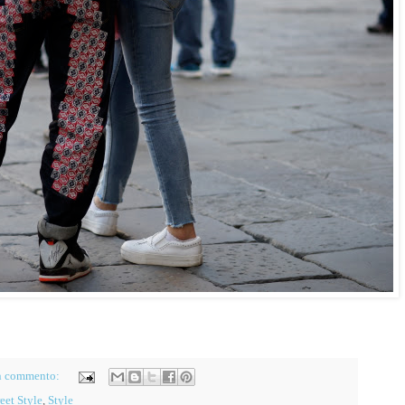
n commento:
reet Style
,
Style