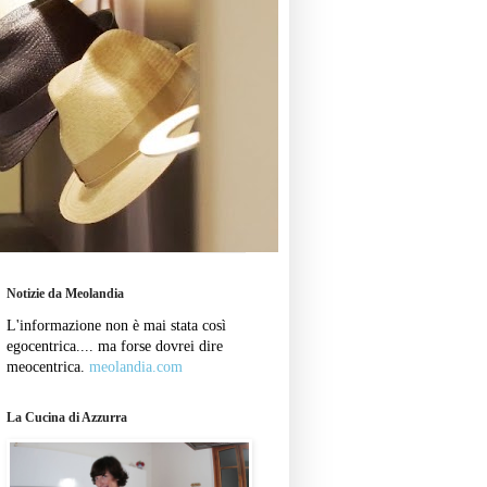
Notizie da Meolandia
L'informazione non è mai stata così
egocentrica.... ma forse dovrei dire
meocentrica.
meolandia.com
La Cucina di Azzurra