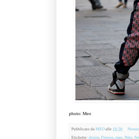
photo: Meo
Pubblicato da
MEO
alle
16:50
Nessu
Etichette:
denim
,
Firenze
,
man
,
Nike
,
St