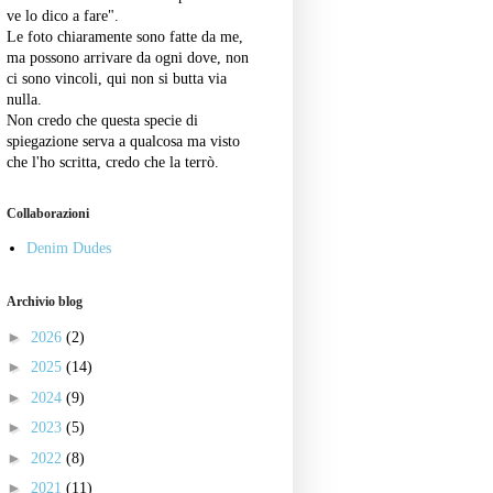
ve lo dico a fare".
Le foto chiaramente sono fatte da me,
ma possono arrivare da ogni dove, non
ci sono vincoli, qui non si butta via
nulla.
Non credo che questa specie di
spiegazione serva a qualcosa ma visto
che l'ho scritta, credo che la terrò.
Collaborazioni
Denim Dudes
Archivio blog
►
2026
(2)
►
2025
(14)
►
2024
(9)
►
2023
(5)
►
2022
(8)
►
2021
(11)