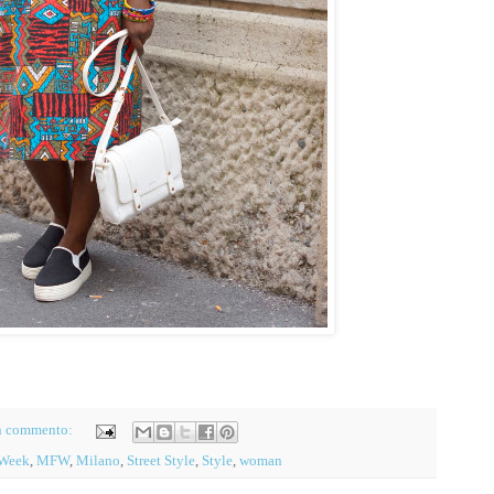
n commento:
 Week
,
MFW
,
Milano
,
Street Style
,
Style
,
woman