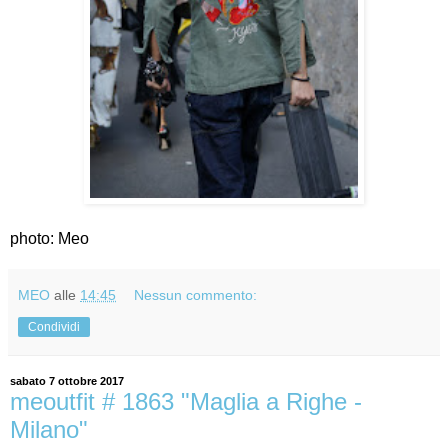
photo: Meo
MEO
alle
14:45
Nessun commento:
Condividi
sabato 7 ottobre 2017
meoutfit # 1863 "Maglia a Righe -
Milano"