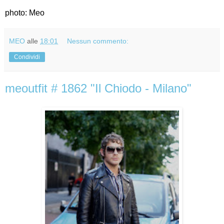
photo: Meo
MEO
alle
18:01
Nessun commento:
Condividi
meoutfit # 1862 "Il Chiodo - Milano"