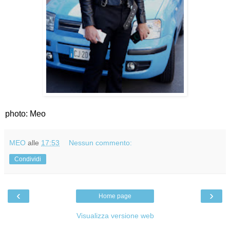
photo: Meo
MEO
alle
17:53
Nessun commento:
Condividi
‹
›
Home page
Visualizza versione web