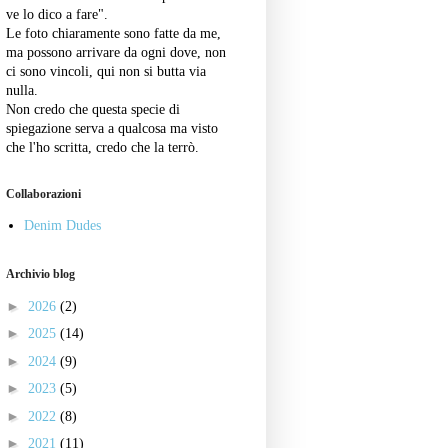
ve lo dico a fare".
Le foto chiaramente sono fatte da me,
ma possono arrivare da ogni dove, non
ci sono vincoli, qui non si butta via
nulla.
Non credo che questa specie di
spiegazione serva a qualcosa ma visto
che l'ho scritta, credo che la terrò.
Collaborazioni
Denim Dudes
Archivio blog
►
2026
(2)
►
2025
(14)
►
2024
(9)
►
2023
(5)
►
2022
(8)
►
2021
(11)