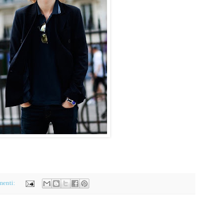
menti: