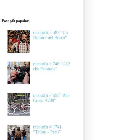
Post più popolari
meoutfit # 587 "Un
Dottore nel Bosco"
meoutfit # 746 "G12
che Passione"
meoutfit # 555 "Bici
Cross 70/80"
meoutfit # 1741
"Tattoo - Paris"