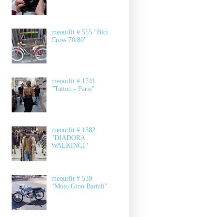
meoutfit # 555 "Bici
Cross 70/80"
meoutfit # 1741
"Tattoo - Paris"
meoutfit # 1382
"DIADORA
WALKINGI"
meoutfit # 539
"Moto Gino Bartali"