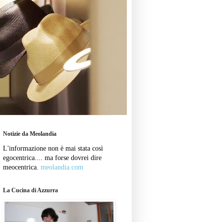
Notizie da Meolandia
L'informazione non è mai stata così
egocentrica.... ma forse dovrei dire
meocentrica.
meolandia.com
La Cucina di Azzurra