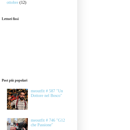
ottobre
(12)
Lettori fissi
Post più popolari
meoutfit # 587 "Un
Dottore nel Bosco"
meoutfit # 746 "G12
che Passione"