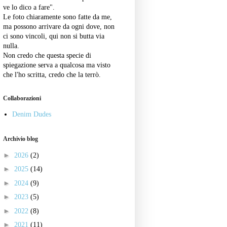
ve lo dico a fare".
Le foto chiaramente sono fatte da me,
ma possono arrivare da ogni dove, non
ci sono vincoli, qui non si butta via
nulla.
Non credo che questa specie di
spiegazione serva a qualcosa ma visto
che l'ho scritta, credo che la terrò.
Collaborazioni
Denim Dudes
Archivio blog
►
2026
(2)
►
2025
(14)
►
2024
(9)
►
2023
(5)
►
2022
(8)
►
2021
(11)