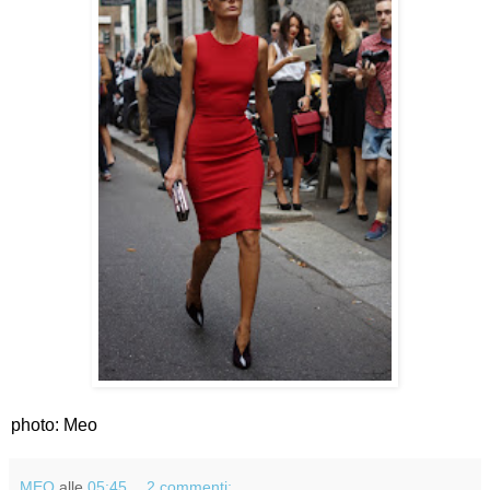
photo: Meo
MEO
alle
05:45
2 commenti: