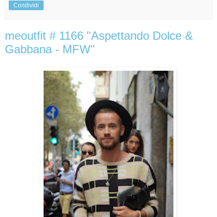
Condividi
meoutfit # 1166 "Aspettando Dolce &
Gabbana - MFW"