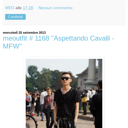
MEO
alle
17:28
Nessun commento:
Condividi
mercoledì 25 settembre 2013
meoutfit # 1168 "Aspettando Cavalli -
MFW"