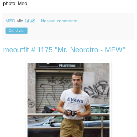
photo: Meo
MEO
alle
14:49
Nessun commento:
Condividi
meoutfit # 1175 "Mr. Neoretro - MFW"